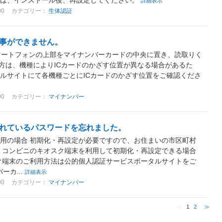
様は、インストール後、再設定してください。
詳細表示
00
カテゴリー：
生体認証
事ができません。
、スマートフォンの上部をマイナンバーカードの中央に置き、読取りく
使いの方は、機種によりICカードのかざす位置が異なる場合があるた
ルサイトにて各機種ごとにICカードのかざす位置をご確認くださ
00
カテゴリー：
マイナンバー
れているパスワードを忘れました。
用の場合 初期化・再設定が必要ですので、お住まいの市区町村
、コンビニのキオスク端末を利用して初期化・再設定できる場合
ク端末のご利用方法は公的個人認証サービスポータルサイトをご
ーカ...
詳細表示
00
カテゴリー：
マイナンバー
≪
1
2
≫