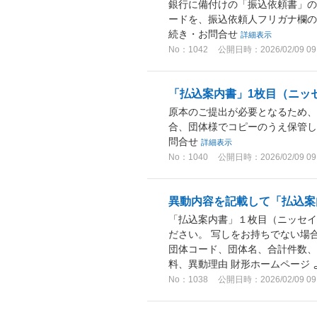
銀行に備付けの「振込依頼書」の
ードを、振込依頼人フリガナ欄の
続き・お問合せ
詳細表示
No：1042
公開日時：2026/02/09 09
「払込案内書」1枚目（ニッセ
原本のご提出が必要となるため、
合、団体様でコピーのうえ保管し
問合せ
詳細表示
No：1040
公開日時：2026/02/09 09
異動内容を記載して「払込案
「払込案内書」１枚目（ニッセ
ださい。 写しをお持ちでない場
団体コード、団体名、合計件数、
料、異動理由 財形ホームページ よ
No：1038
公開日時：2026/02/09 09