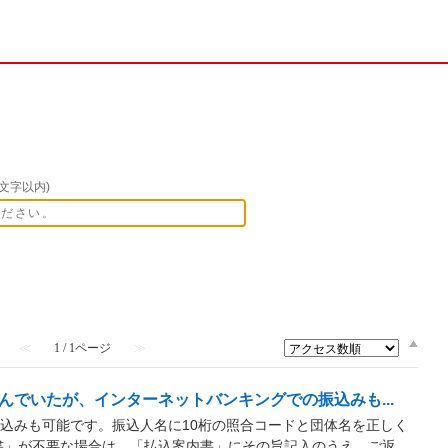
文字以内)
≪
1 / 1ページ
≫
んでいたが、インターネットバンキングでの振込みも...
込みも可能です。振込人名に10桁の照合コードと団体名を正しく
書」が不要な場合は、「払込案内書」にその旨記入のうえ、ご返