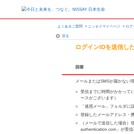
よくあるご質問
>
ニッセイマイページ
>
ログ
戻る
ログインIDを送信し
回答
メールまたはSMSが届かない
○
受信までに時間がかかって
ースがございます）
○
「迷惑メール」フォルダに
○
登録したメールアドレス・
○
（メールで送信した場合）登録し
authentication.co