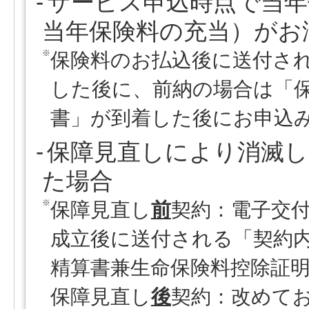
サービス申込時点で当年
当年保険料の充当）がお
※
保険料のお払込後に送付さ
した後に、前納の場合は「
書」が到着した後にお申込
保障見直しにより消滅し
た場合
※
保障見直し
前
契約：電子交
成立後に送付される「契約
精算書兼生命保険料控除証
保障見直し
後
契約：改めて