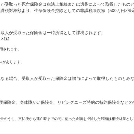
人が受取った死亡保険金は税法上相続または遺贈によって取得したもの
課税対象額より、生命保険金控除としての非課税限度額（500万円×法
）
受取人が受取った保険金は一時所得として課税されます。
1/2
適用されます。
スがあります。
異なる場合、受取人が受取った保険金は贈与によって取得したものとみ
介護保険金、身体障がい保険金、リビングニーズ特約の特約保険金などの
険金のうち、支払後から死亡時までの間に使った金額を控除した残額は相続財産とし