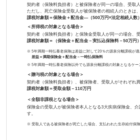
契約者（保険料負担者）と被保険者が同一の場合、受取
ただし、死亡保険金受取人が被保険者の相続人のときは、
課税対象額＝保険金＋配当金―（500万円×法定相続人数
＜所得税の対象となる場合＞
契約者（保険料負担者）と保険金受取人が同一の場合、
課税対象額＝（保険金＋配当金－実払込保険料－50万円）×
※
5年満期一時払養老保険は差益に対して20％の源泉分離課税が
差益＝満期保険金＋配当金－一時払保険料
※
5年満期一時払養老保険以外でも源泉分離課税の対象となるケー
＜贈与税の対象となる場合＞
契約者（保険料負担者）、被保険者、受取人がそれぞれ
課税対象額＝受取金額－110万円
＜全額非課税となる場合＞
保険金の受取人が被保険者本人となる3大疾病保険金、
す。
※
受取人である被保険者が死亡した場合、支払われた生存給付保