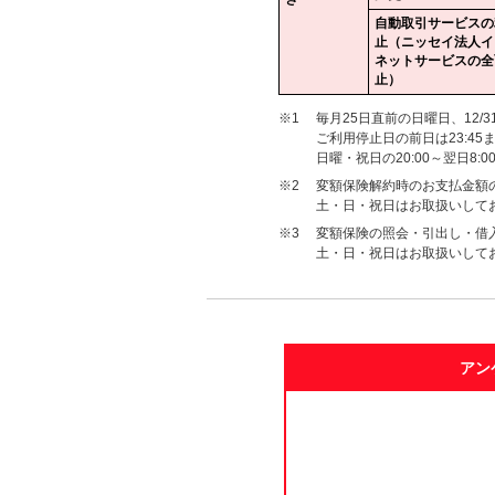
自動取引サービスの
止（ニッセイ法人イ
ネットサービスの全
止）
※1
毎月25日直前の日曜日、12/3
ご利用停止日の前日は23:45
日曜・祝日の20:00～翌日8
※2
変額保険解約時のお支払金額の照
土・日・祝日はお取扱いして
※3
変額保険の照会・引出し・借入
土・日・祝日はお取扱いして
アン