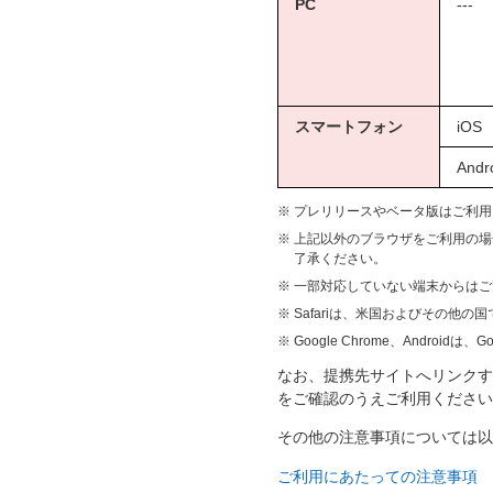
PC
---
スマートフォン
iOS
Andr
※
プレリリースやベータ版はご利用
※
上記以外のブラウザをご利用の場
了承ください。
※
一部対応していない端末からはご
※
Safariは、米国およびその他の国
※
Google Chrome、Android
なお、提携先サイトへリンクす
をご確認のうえご利用ください
その他の注意事項については以
ご利用にあたっての注意事項