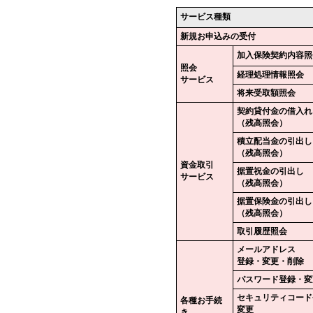
サービス種類
新規お申込みの受付
加入保険契約内容照
照会
経理処理情報照会
サービス
将来受取額照会
契約貸付金の借入れ
（残高照会）
積立配当金の引出し
（残高照会）
資金取引
据置祝金の引出し
サービス
（残高照会）
据置保険金の引出し
（残高照会）
取引履歴照会
メールアドレス
登録・変更・削除
パスワード登録・変
セキュリティコード
各種お手続
変更
き