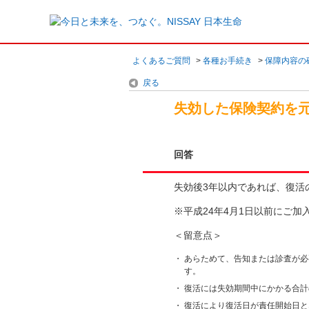
よくあるご質問
>
各種お手続き
>
保障内容の
戻る
失効した保険契約を
回答
失効後3年以内であれば、復活
※平成24年4月1日以前にご
＜留意点＞
・
あらためて、告知または診査が必
す。
・
復活には失効期間中にかかる合計
・
復活により復活日が責任開始日と