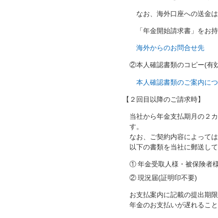
なお、海外口座への送金
「年金開始請求書」をお
海外からのお問合せ先
②本人確認書類のコピー(有
本人確認書類のご案内に
【２回目以降のご請求時】
当社から年金支払期月の２
す。
なお、ご契約内容によって
以下の書類を当社に郵送し
①
年金受取人様・被保険者様
②
現況届(証明印不要)
お支払案内に記載の提出期
年金のお支払いが遅れるこ