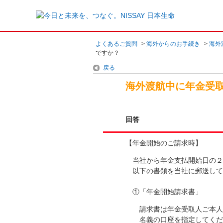
よくあるご質問
>
海外からのお手続き
>
海外
ですか？
戻る
海外渡航中に年金受
回答
【年金開始のご請求時】
当社から年金支払開始日の
以下の書類を当社に郵送して
①「年金開始請求書」
請求書は年金受取人ご本
名義の口座を指定してく