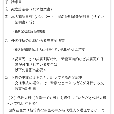
①
請求書
②
死亡診断書（死体検案書）
③
本人確認書類（パスポート、署名証明願兼証明書（サイン
証明書）等）
（※）
住所記載箇所も提出要
④
外国住所の記載がある在留証明書
（※）
本人確認書類に本人の外国住所の記載があれば不要
＜災害死亡かつ災害割増特約・新傷害特約など災害死亡保
障が付加されている場合は
以下の書類も必要＞
⑤
不慮の事故によることが証明できる新聞記事
交通事故の場合には、警察などの公的機関が発行する交
通事故証明書
（２）
代理人様（弁護士でも可）を選任していただき代理人様
へお支払いする場合
国内在住の３親等内の親族の中から代理人を選任するか、ま