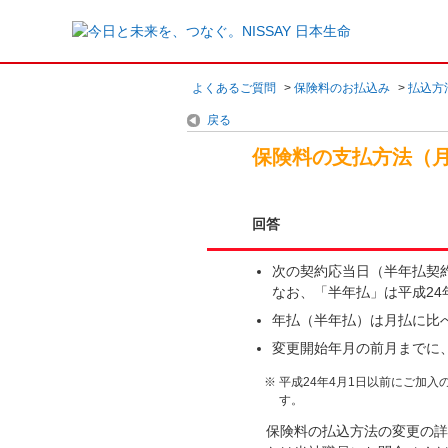
よくあるご質問
>
保険料のお払込み
>
払込方
戻る
保険料の支払方法（
回答
次の契約応当日（半年払契
なお、「半年払」は平成24
年払（半年払）は月払に比
変更開始年月の前月までに
※
平成24年4月1日以前にご加
す。
保険料の払込方法の変更の