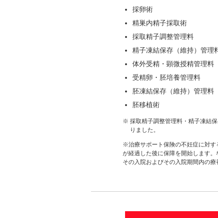
採卵術
精巣内精子採取術
採取精子調整管理料
精子凍結保存（維持）管理
体外受精・顕微授精管理料
受精卵・胚培養管理料
胚凍結保存（維持）管理料
胚移植術
※
採取精子調整管理料・精子凍結保
りました。
※治療サポート保険の不妊症に対す
が経過した後に保障を開始します。
その入院およびその入院期間内の療