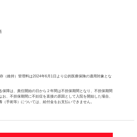
料
存（維持）管理料は2024年6月1日より公的医療保険の適用対象とな
る保障は、責任開始の日から２年間は不担保期間となり、不担保期間
なお、不担保期間に不妊症を直接の原因として入院を開始した場合、
養（手術等）については、給付金をお支払いできません。