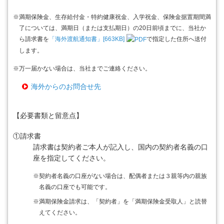
※
満期保険金、生存給付金・特約健康祝金、入学祝金、保険金据置期間満
了については、満期日（または支払期日）の20日前頃までに、当社か
ら請求書を
「海外渡航通知書」[663KB]
で指定した住所へ送付
します。
※
万一届かない場合は、当社までご連絡ください。
海外からのお問合せ先
【必要書類と留意点】
①
請求書
請求書は契約者ご本人が記入し、国内の契約者名義の口
座を指定してください。
※
契約者名義の口座がない場合は、配偶者または３親等内の親族
名義の口座でも可能です。
※
満期保険金請求は、「契約者」を「満期保険金受取人」と読替
えてください。