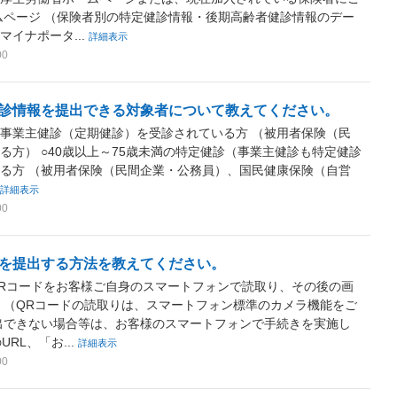
ムページ （保険者別の特定健診情報・後期高齢者健診情報のデー
イナポータ...
詳細表示
00
診情報を提出できる対象者について教えてください。
満の事業主健診（定期健診）を受診されている方 （被用者保険（民
る方） ○40歳以上～75歳未満の特定健診（事業主健診も特定健診
る方 （被用者保険（民間企業・公務員）、国民健康保険（自営
詳細表示
00
を提出する方法を教えてください。
Rコードをお客様ご自身のスマートフォンで読取り、その後の画
 （QRコードの読取りは、スマートフォン標準のカメラ機能をご
出できない場合等は、お客様のスマートフォンで手続きを実施し
RL、「お...
詳細表示
00