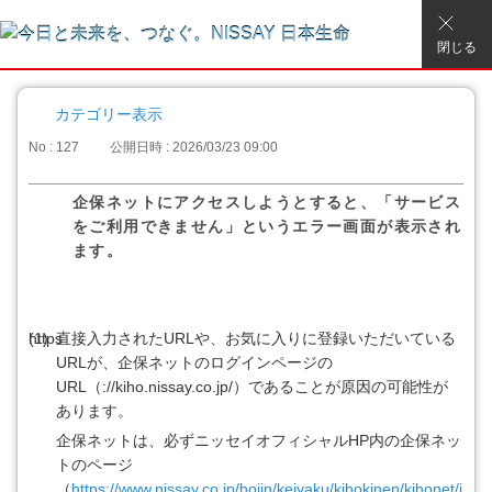
閉じる
カテゴリー表示
No : 127
公開日時 : 2026/03/23 09:00
企保ネットにアクセスしようとすると、「サービス
をご利用できません」というエラー画面が表示され
ます。
(1)
https
直接入力されたURLや、お気に入りに登録いただいている
URLが、企保ネットのログインページの
URL（
://kiho.nissay.co.jp/）であることが原因の可能性が
あります。
企保ネットは、必ずニッセイオフィシャルHP内の企保ネッ
トのページ
（
https://www.nissay.co.jp/hojin/keiyaku/kihokinen/kihonet/i