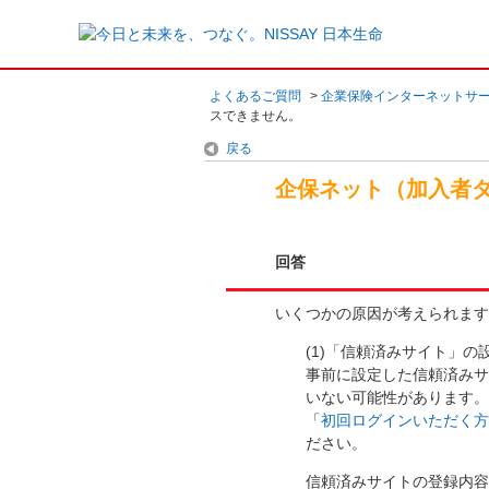
よくあるご質問
>
企業保険インターネットサ
スできません。
戻る
企保ネット（加入者
回答
いくつかの原因が考えられますの
(1)「信頼済みサイト」
事前に設定した信頼済み
いない可能性があります
「
初回ログインいただく
ださい。
信頼済みサイトの登録内