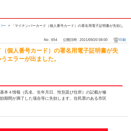
バー
>
「マイナンバーカード（個人番号カード）の署名用電子証明書が失効し
No : 654
公開日時 : 2021/09/20 08:00
印刷
ド（個人番号カード）の署名用電子証明書が失
いうエラーが出ました。
基本４情報（氏名、生年月日、性別及び住所）の記載が修
効期間が満了した場合等に失効します。住民票のある市区