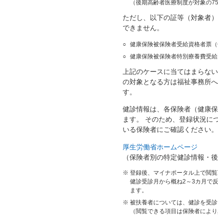
（後期高齢者医療制度が対象の7
ただし、以下の証等（対象者）
できません。
○
健康保険被保険者受給資格者票（
○
健康保険被保険者特別療養費受給
上記のケースに当てはまらない
の対象となる方は福祉事務所へ
す。
健診情報は、各保険者（健康保
ます。 そのため、登録状況に
いる保険者にご確認ください。
厚生労働省ホームページ
（保険者別の特定健診情報・後
※
登録後、マイナポータル上で閲覧
健診受診月から概ね2～3カ月で
ます。
※
被扶養者については、健診を受診
（閲覧できる項目は保険者により