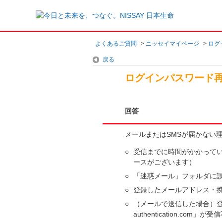
よくあるご質問
>
ニッセイマイページ
>
ログ
戻る
ログインパスワード再
回答
メールまたはSMSが届かない
○
受信までに時間がかかって
ースがございます）
○
「迷惑メール」フォルダに
○
登録したメールアドレス・
○
（メールで送信した場合）登録
authentication.co