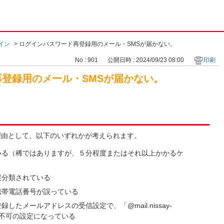
イン
>
ログインパスワード再登録用のメール・SMSが届かない。
No : 901
公開日時 : 2024/09/23 08:00
印刷
登録用のメール・SMSが届かない。
理由として、以下のいずれかが考えられます。
いる（稀ではありますが、５分程度またはそれ以上かかるケ
誤分類されている
携帯電話番号が誤っている
したメールアドレスの受信設定で、「@mail.nissay-
m」が受信不可の設定になっている